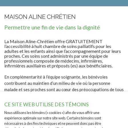
MAISON ALINE CHRÉTIEN
Permettre une fin de vie dans la dignité
La Maison Aline-Chrétien offre GRATUITEMENT
l’accessibilité à huit chambre de soins palliatifs pour les
adultes et les enfants ainsi que l’accompagnement pour leurs
proches. Ces soins sont administrés par une équipe de
professionnels composée de médecins, infirmières,
infirmières auxiliaires et préposés (es) aux bénéficiaires.
En complémentarité à l’équipe soignante, les bénévoles
contribuent au maintien d’un milieu de vie où la personne
malade et ses proches sont au cœur des préoccupations de tous
les intervenants.
CE SITE WEB UTILISE DES TÉMOINS
La Maison Aline-Chrétien accueille les personnes qui
répondent aux critères suivants: Les personnes ont un
Nous utilisons les témoins (« cookies ») afin de vous offrir une
expérience optimale sur notre site web. Certains témoins sont
pronostic de vie de moins de 2 mois, connaissent ce pronostic
nécessaires à des fins techniques et ne peuvent donc pas être
et savent que les soins qui leur seront offerts sont d’ordre