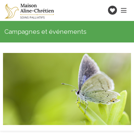
Toggle
navigatio
Faire
un
don
Campagnes et événements