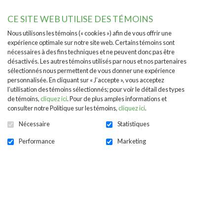
Dons généraux 2026-2027
CE SITE WEB UTILISE DES TÉMOINS
Nous utilisons les témoins (« cookies ») afin de vous offrir une
expérience optimale sur notre site web. Certains témoins sont
nécessaires à des fins techniques et ne peuvent donc pas être
désactivés. Les autres témoins utilisés par nous et nos partenaires
sélectionnés nous permettent de vous donner une expérience
personnalisée. En cliquant sur « J’accepte », vous acceptez
l’utilisation des témoins sélectionnés; pour voir le détail des types
de témoins,
cliquez ici
. Pour de plus amples informations et
consulter notre Politique sur les témoins,
cliquez ici
.
Nécessaire
Statistiques
Performance
Marketing
Dons en mémoire 2026-2027